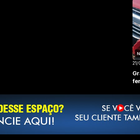
N
21/
Gr
fe