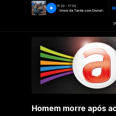
15:30 - 17:00
arde com Dionatan Sabrowski
i-Fi Internet Stream
Hi-Fi Internet Stream
Show da Tarde com Dionatan Sabrowski
P
Homem morre após aci