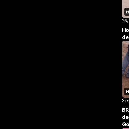
N
26
Ho
de
N
22/
BR
de
Go