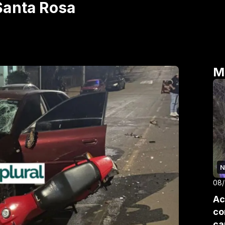
Santa Rosa
M
N
08
Ac
co
ca