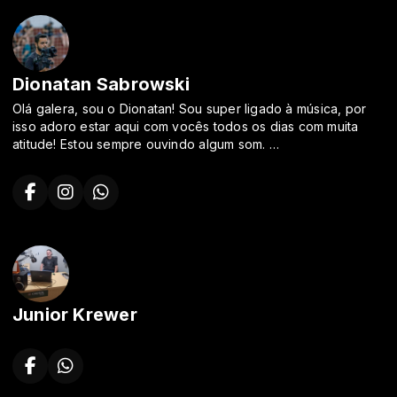
Dionatan Sabrowski
Olá galera, sou o Dionatan! Sou super ligado à música, por
isso adoro estar aqui com vocês todos os dias com muita
atitude! Estou sempre ouvindo algum som.
Sou um cara que está sempre sorrindo e fazendo todos à
minha volta darem boas gargalhadas, ou pelo menos
tentando né?
Apaixonado por rádio, Mais de 10 anos no Ramo.
Curso: Escola da Vida.
Diretor de operações e Comunicador
\"Escolha um trabalho que você ame e não terás que
trabalhar um único dia em sua vida.\"
Junior Krewer