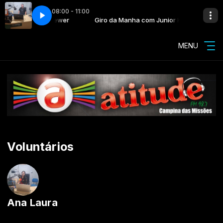
08:00 - 11:00
ha com Junior Krewer
et Stream
Hi-Fi Internet Stream
Giro da Manha com Junior Krewer
MENU
Voluntários
Ana Laura